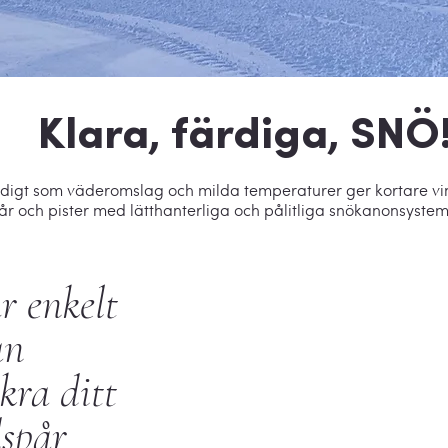
Klara, färdiga, SNÖ
mtidigt som väderomslag och milda temperaturer ger kortare vi
r och pister med lätthanterliga och pålitliga snökanonsystem
r enkelt
an
kra ditt
dspår