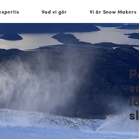
expertis
Vad vi gör
Vi är Snow Makers
P
s
l
s