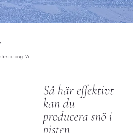
!
ntersäsong. Vi
.
Så här effektivt
kan du
producera snö i
pisten