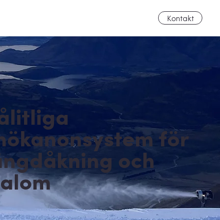
Kontakt
ålitliga
nökanonsystem för
ängdåkning och
lalom