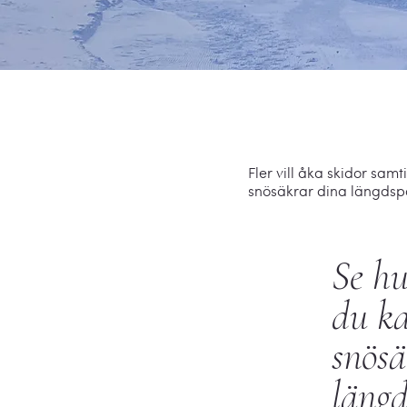
Fler vill åka skidor sa
snösäkrar dina längdspå
Se hu
du k
snösä
läng